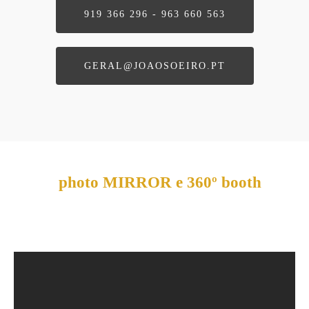
919 366 296 - 963 660 563
GERAL@JOAOSOEIRO.PT
photo MIRROR e 360º booth