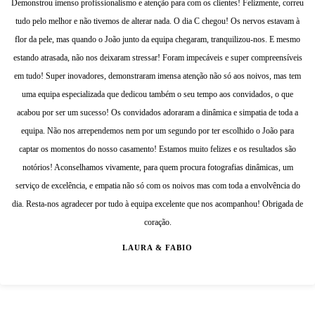
Demonstrou imenso profissionalismo e atenção para com os clientes! Felizmente, correu
tudo pelo melhor e não tivemos de alterar nada. O dia C chegou! Os nervos estavam à
flor da pele, mas quando o João junto da equipa chegaram, tranquilizou-nos. E mesmo
estando atrasada, não nos deixaram stressar! Foram impecáveis e super compreensíveis
em tudo! Super inovadores, demonstraram imensa atenção não só aos noivos, mas tem
uma equipa especializada que dedicou também o seu tempo aos convidados, o que
acabou por ser um sucesso! Os convidados adoraram a dinâmica e simpatia de toda a
equipa. Não nos arrependemos nem por um segundo por ter escolhido o João para
captar os momentos do nosso casamento! Estamos muito felizes e os resultados são
notórios! Aconselhamos vivamente, para quem procura fotografias dinâmicas, um
serviço de excelência, e empatia não só com os noivos mas com toda a envolvência do
dia. Resta-nos agradecer por tudo à equipa excelente que nos acompanhou! Obrigada de
coração.
LAURA & FABIO