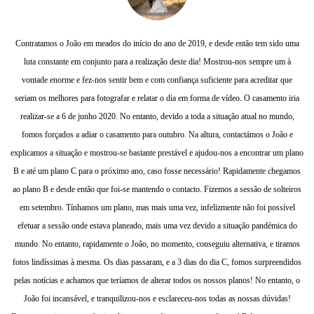
Contratamos o João em meados do início do ano de 2019, e desde então tem sido uma
luta constante em conjunto para a realização deste dia! Mostrou-nos sempre um à
vontade enorme e fez-nos sentir bem e com confiança suficiente para acreditar que
seriam os melhores para fotografar e relatar o dia em forma de vídeo. O casamento iria
realizar-se a 6 de junho 2020. No entanto, devido a toda a situação atual no mundo,
fomos forçados a adiar o casamento para outubro. Na altura, contactámos o João e
explicamos a situação e mostrou-se bastante prestável e ajudou-nos a encontrar um plano
B e até um plano C para o próximo ano, caso fosse necessário! Rapidamente chegamos
ao plano B e desde então que foi-se mantendo o contacto. Fizemos a sessão de solteiros
em setembro. Tínhamos um plano, mas mais uma vez, infelizmente não foi possível
efetuar a sessão onde estava planeado, mais uma vez devido a situação pandémica do
mundo. No entanto, rapidamente o João, no momento, conseguiu alternativa, e tiramos
fotos lindíssimas à mesma. Os dias passaram, e a 3 dias do dia C, fomos surpreendidos
pelas notícias e achamos que teríamos de alterar todos os nossos planos! No entanto, o
João foi incansável, e tranquilizou-nos e esclareceu-nos todas as nossas dúvidas!